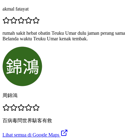
akmal fatayat
rumah sakit hebat obatin Teuku Umar dulu jaman perang sama
Belanda waktu Teuku Umar kenak tembak.
周錦鴻
百病毒問世界駭客有救
Lihat semua di Google Maps