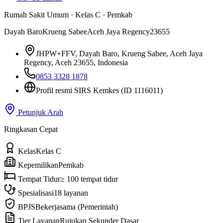
Rumah Sakit Umum
·
Kelas C
·
Pemkab
Dayah Baro
Krueng Sabee
Aceh Jaya Regency
23655
JHPW+FFV, Dayah Baro, Krueng Sabee, Aceh Jaya
Regency, Aceh 23655, Indonesia
0853 3328 1878
Profil resmi SIRS Kemkes
(ID 1116011)
Petunjuk Arah
Ringkasan Cepat
Kelas
Kelas C
Kepemilikan
Pemkab
Tempat Tidur
≥ 100 tempat tidur
Spesialisasi
18 layanan
BPJS
Bekerjasama (Pemerintah)
Tier Layanan
Rujukan Sekunder Dasar