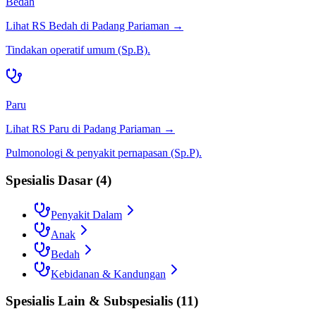
Bedah
Lihat RS
Bedah
di
Padang Pariaman
→
Tindakan operatif umum (Sp.B).
Paru
Lihat RS
Paru
di
Padang Pariaman
→
Pulmonologi & penyakit pernapasan (Sp.P).
Spesialis Dasar
(
4
)
Penyakit Dalam
Anak
Bedah
Kebidanan & Kandungan
Spesialis Lain & Subspesialis
(
11
)