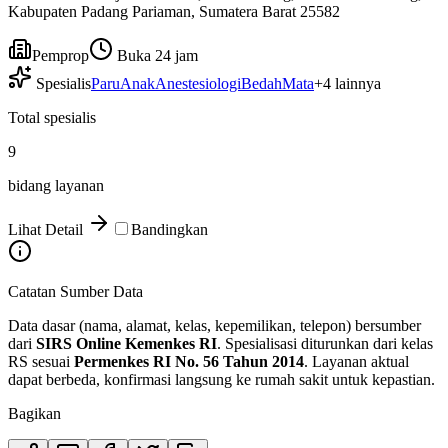
Kabupaten Padang Pariaman, Sumatera Barat 25582
Pemprop
Buka 24 jam
Spesialis
Paru
Anak
Anestesiologi
Bedah
Mata
+
4
lainnya
Total spesialis
9
bidang layanan
Lihat Detail
Bandingkan
Catatan Sumber Data
Data dasar (nama, alamat, kelas, kepemilikan, telepon) bersumber
dari
SIRS Online Kemenkes RI
. Spesialisasi diturunkan dari kelas
RS sesuai
Permenkes RI No. 56 Tahun 2014
. Layanan aktual
dapat berbeda, konfirmasi langsung ke rumah sakit untuk kepastian.
Bagikan