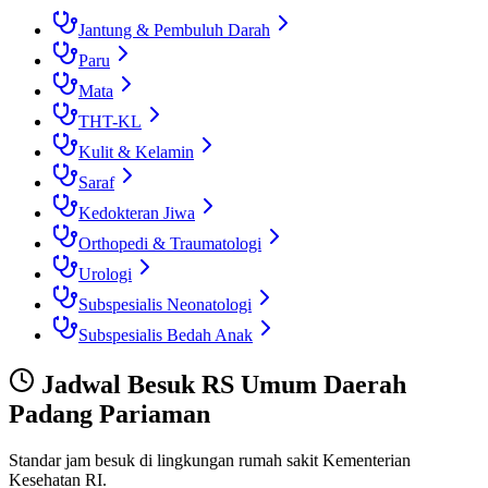
Jantung & Pembuluh Darah
Paru
Mata
THT-KL
Kulit & Kelamin
Saraf
Kedokteran Jiwa
Orthopedi & Traumatologi
Urologi
Subspesialis Neonatologi
Subspesialis Bedah Anak
Jadwal Besuk
RS Umum Daerah
Padang Pariaman
Standar jam besuk di lingkungan rumah sakit Kementerian
Kesehatan RI.