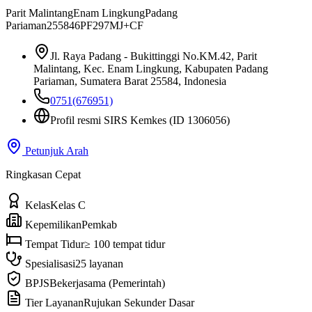
Parit Malintang
Enam Lingkung
Padang
Pariaman
25584
6PF297MJ+CF
Jl. Raya Padang - Bukittinggi No.KM.42, Parit
Malintang, Kec. Enam Lingkung, Kabupaten Padang
Pariaman, Sumatera Barat 25584, Indonesia
0751(676951)
Profil resmi SIRS Kemkes
(ID 1306056)
Petunjuk Arah
Ringkasan Cepat
Kelas
Kelas C
Kepemilikan
Pemkab
Tempat Tidur
≥ 100 tempat tidur
Spesialisasi
25 layanan
BPJS
Bekerjasama (Pemerintah)
Tier Layanan
Rujukan Sekunder Dasar