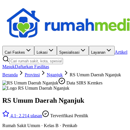
Artikel
Cari Faskes
Lokasi
Spesialisasi
Layanan
Masuk
Daftarkan Fasilitas
Beranda
Provinsi
Nganjuk
RS Umum Daerah Nganjuk
Data SIRS Kemkes
RS Umum Daerah Nganjuk
4.1
·
2.214
ulasan
Terverifikasi Pemilik
Rumah Sakit Umum
·
Kelas B
·
Pemkab