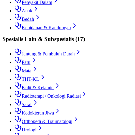
Penyakit Dalam
Anak
Bedah
Kebidanan & Kandungan
Spesialis Lain & Subspesialis
(
17
)
Jantung & Pembuluh Darah
Paru
Mata
THT-KL
Kulit & Kelamin
Radioterapi / Onkologi Radiasi
Saraf
Kedokteran Jiwa
Orthopedi & Traumatologi
Urologi