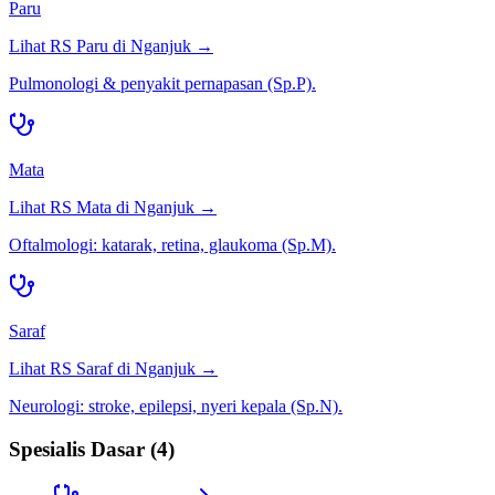
Paru
Lihat RS
Paru
di
Nganjuk
→
Pulmonologi & penyakit pernapasan (Sp.P).
Mata
Lihat RS
Mata
di
Nganjuk
→
Oftalmologi: katarak, retina, glaukoma (Sp.M).
Saraf
Lihat RS
Saraf
di
Nganjuk
→
Neurologi: stroke, epilepsi, nyeri kepala (Sp.N).
Spesialis Dasar
(
4
)