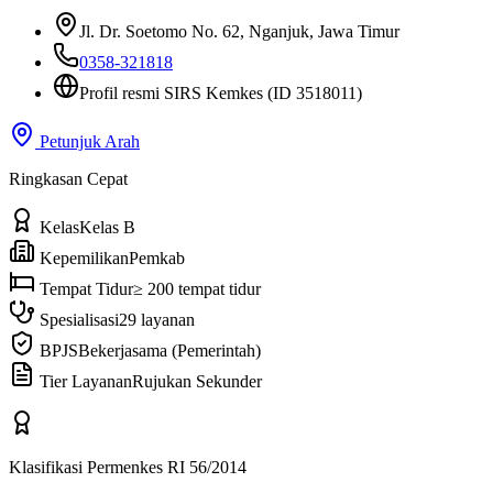
Jl. Dr. Soetomo No. 62
, Nganjuk, Jawa Timur
0358-321818
Profil resmi SIRS Kemkes
(ID 3518011)
Petunjuk Arah
Ringkasan Cepat
Kelas
Kelas B
Kepemilikan
Pemkab
Tempat Tidur
≥ 200 tempat tidur
Spesialisasi
29 layanan
BPJS
Bekerjasama (Pemerintah)
Tier Layanan
Rujukan Sekunder
Klasifikasi Permenkes RI 56/2014