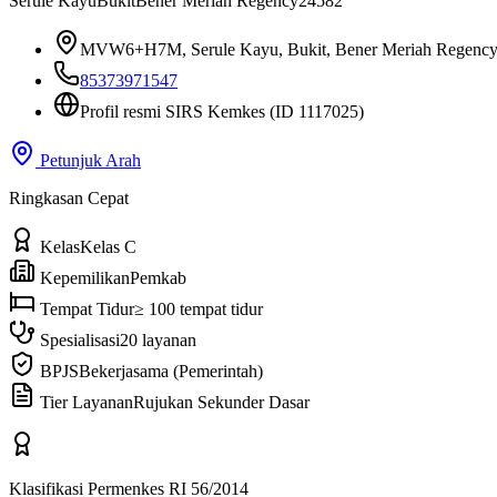
Serule Kayu
Bukit
Bener Meriah Regency
24582
MVW6+H7M, Serule Kayu, Bukit, Bener Meriah Regency,
85373971547
Profil resmi SIRS Kemkes
(ID 1117025)
Petunjuk Arah
Ringkasan Cepat
Kelas
Kelas C
Kepemilikan
Pemkab
Tempat Tidur
≥ 100 tempat tidur
Spesialisasi
20 layanan
BPJS
Bekerjasama (Pemerintah)
Tier Layanan
Rujukan Sekunder Dasar
Klasifikasi Permenkes RI 56/2014