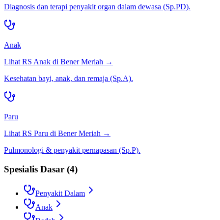
Diagnosis dan terapi penyakit organ dalam dewasa (Sp.PD).
Anak
Lihat RS
Anak
di
Bener Meriah
→
Kesehatan bayi, anak, dan remaja (Sp.A).
Paru
Lihat RS
Paru
di
Bener Meriah
→
Pulmonologi & penyakit pernapasan (Sp.P).
Spesialis Dasar
(
4
)
Penyakit Dalam
Anak