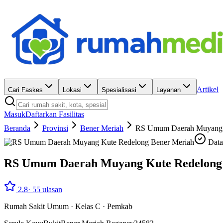
Artikel
Cari Faskes
Lokasi
Spesialisasi
Layanan
Masuk
Daftarkan Fasilitas
Beranda
Provinsi
Bener Meriah
RS Umum Daerah Muyang K
Data
RS Umum Daerah Muyang Kute Redelong
2.8
·
55
ulasan
Rumah Sakit Umum
·
Kelas C
·
Pemkab