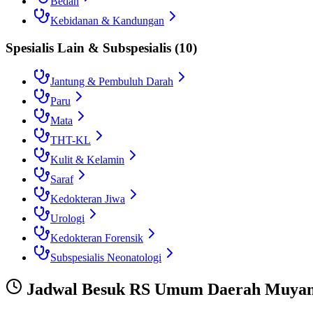
Bedah
Kebidanan & Kandungan
Spesialis Lain & Subspesialis
(
10
)
Jantung & Pembuluh Darah
Paru
Mata
THT-KL
Kulit & Kelamin
Saraf
Kedokteran Jiwa
Urologi
Kedokteran Forensik
Subspesialis Neonatologi
Jadwal Besuk
RS Umum Daerah Muyang