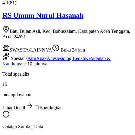
4.1
(
81
)
RS Umum Nurul Hasanah
Batu Bulan Asli, Kec. Babussalam, Kabupaten Aceh Tenggara,
Aceh 24651
SWASTA/LAINNYA
Buka 24 jam
Spesialis
Paru
Anak
Anestesiologi
Bedah
Kebidanan &
Kandungan
+
10
lainnya
Total spesialis
15
bidang layanan
Lihat Detail
Bandingkan
Catatan Sumber Data