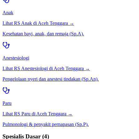
Anak
Lihat RS
Anak
di
Aceh Tenggara
→
Kesehatan bayi, anak, dan remaja (Sp.A).
Anestesiologi
Lihat RS
Anestesiologi
di
Aceh Tenggara
→
Pengelolaan nyeri dan anestesi tindakan (Sp.An).
Paru
Lihat RS
Paru
di
Aceh Tenggara
→
Pulmonologi & penyakit pernapasan (Sp.P).
Spesialis Dasar
(
4
)