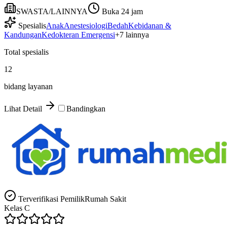
SWASTA/LAINNYA
Buka 24 jam
Spesialis
Anak
Anestesiologi
Bedah
Kebidanan &
Kandungan
Kedokteran Emergensi
+
7
lainnya
Total spesialis
12
bidang layanan
Lihat Detail
Bandingkan
Terverifikasi Pemilik
Rumah Sakit
Kelas
C