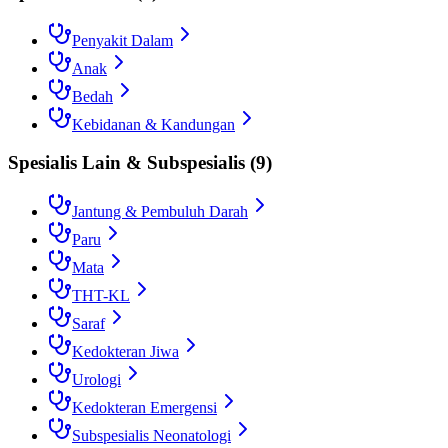
Penyakit Dalam
Anak
Bedah
Kebidanan & Kandungan
Spesialis Lain & Subspesialis
(
9
)
Jantung & Pembuluh Darah
Paru
Mata
THT-KL
Saraf
Kedokteran Jiwa
Urologi
Kedokteran Emergensi
Subspesialis Neonatologi