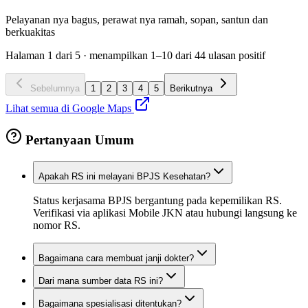
Pelayanan nya bagus, perawat nya ramah, sopan, santun dan
berkuakitas
Halaman
1
dari
5
· menampilkan
1
–
10
dari
44
ulasan positif
Sebelumnya
1
2
3
4
5
Berikutnya
Lihat semua di Google Maps
Pertanyaan Umum
Apakah RS ini melayani BPJS Kesehatan?
Status kerjasama BPJS bergantung pada kepemilikan RS.
Verifikasi via aplikasi Mobile JKN atau hubungi langsung ke
nomor RS.
Bagaimana cara membuat janji dokter?
Dari mana sumber data RS ini?
Bagaimana spesialisasi ditentukan?