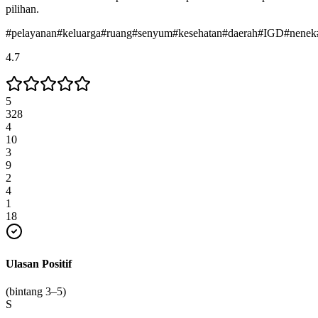
pilihan.
#
pelayanan
#
keluarga
#
ruang
#
senyum
#
kesehatan
#
daerah
#
IGD
#
nenek
4.7
5
328
4
10
3
9
2
4
1
18
Ulasan Positif
(bintang 3–5)
S