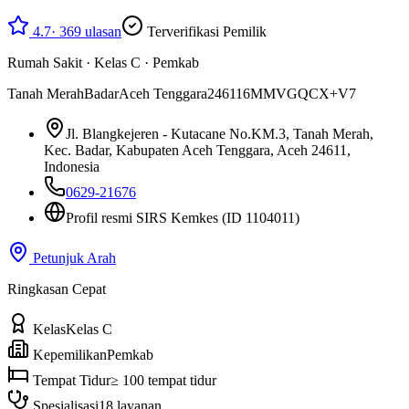
4.7
·
369
ulasan
Terverifikasi Pemilik
Rumah Sakit
·
Kelas C
·
Pemkab
Tanah Merah
Badar
Aceh Tenggara
24611
6MMVGQCX+V7
Jl. Blangkejeren - Kutacane No.KM.3, Tanah Merah,
Kec. Badar, Kabupaten Aceh Tenggara, Aceh 24611,
Indonesia
0629-21676
Profil resmi SIRS Kemkes
(ID 1104011)
Petunjuk Arah
Ringkasan Cepat
Kelas
Kelas C
Kepemilikan
Pemkab
Tempat Tidur
≥ 100 tempat tidur
Spesialisasi
18 layanan