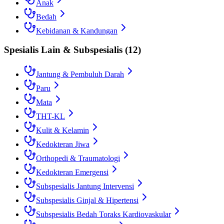
Anak
Bedah
Kebidanan & Kandungan
Spesialis Lain & Subspesialis
(
12
)
Jantung & Pembuluh Darah
Paru
Mata
THT-KL
Kulit & Kelamin
Kedokteran Jiwa
Orthopedi & Traumatologi
Kedokteran Emergensi
Subspesialis Jantung Intervensi
Subspesialis Ginjal & Hipertensi
Subspesialis Bedah Toraks Kardiovaskular