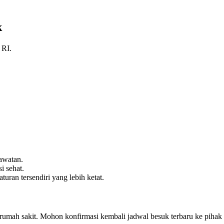
k
 RI.
awatan.
i sehat.
ran tersendiri yang lebih ketat.
p rumah sakit. Mohon konfirmasi kembali jadwal besuk terbaru ke pihak