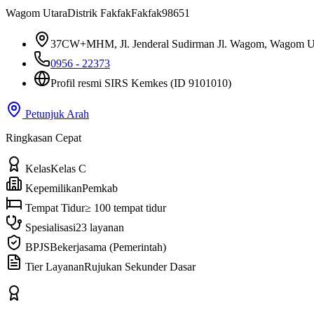
Wagom Utara
Distrik Fakfak
Fakfak
98651
37CW+MHM, Jl. Jenderal Sudirman Jl. Wagom, Wagom Utar
0956 - 22373
Profil resmi SIRS Kemkes
(ID 9101010)
Petunjuk Arah
Ringkasan Cepat
Kelas
Kelas C
Kepemilikan
Pemkab
Tempat Tidur
≥ 100 tempat tidur
Spesialisasi
23 layanan
BPJS
Bekerjasama (Pemerintah)
Tier Layanan
Rujukan Sekunder Dasar