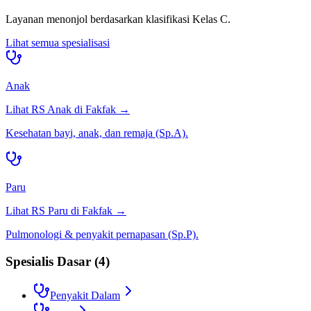
Layanan menonjol berdasarkan klasifikasi
Kelas C
.
Lihat semua spesialisasi
Anak
Lihat RS
Anak
di
Fakfak
→
Kesehatan bayi, anak, dan remaja (Sp.A).
Paru
Lihat RS
Paru
di
Fakfak
→
Pulmonologi & penyakit pernapasan (Sp.P).
Spesialis Dasar
(
4
)
Penyakit Dalam