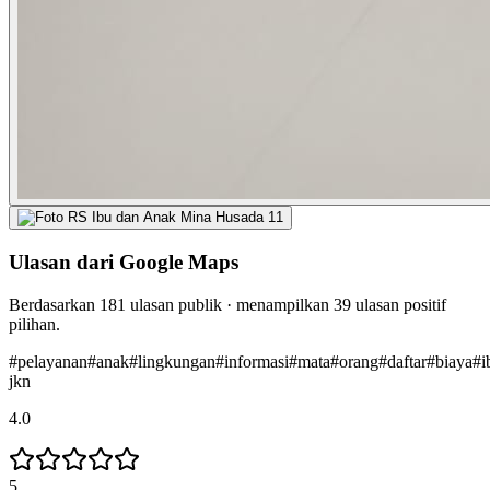
Ulasan dari Google Maps
Berdasarkan
181
ulasan publik · menampilkan
39
ulasan positif
pilihan.
#
pelayanan
#
anak
#
lingkungan
#
informasi
#
mata
#
orang
#
daftar
#
biaya
#
i
jkn
4.0
5