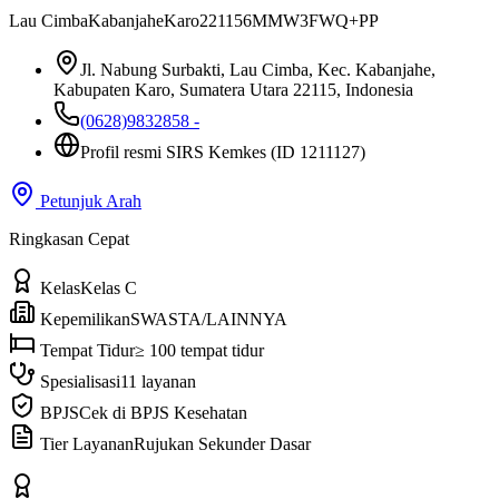
Lau Cimba
Kabanjahe
Karo
22115
6MMW3FWQ+PP
Jl. Nabung Surbakti, Lau Cimba, Kec. Kabanjahe,
Kabupaten Karo, Sumatera Utara 22115, Indonesia
(0628)9832858 -
Profil resmi SIRS Kemkes
(ID 1211127)
Petunjuk Arah
Ringkasan Cepat
Kelas
Kelas C
Kepemilikan
SWASTA/LAINNYA
Tempat Tidur
≥ 100 tempat tidur
Spesialisasi
11 layanan
BPJS
Cek di BPJS Kesehatan
Tier Layanan
Rujukan Sekunder Dasar