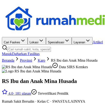
Artikel
Cari Faskes
Lokasi
Spesialisasi
Layanan
Masuk
Daftarkan Fasilitas
Beranda
Provinsi
Karo
RS Ibu dan Anak Mina Husada
Data SIRS Kemkes
RS Ibu dan Anak Mina Husada
4.0
·
181
ulasan
Terverifikasi Pemilik
Rumah Sakit Bersalin
·
Kelas C
·
SWASTA/LAINNYA