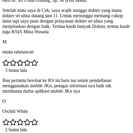
oleh dr. Sri Ulina Ginting, Sp. M (Poli Mata).
Setelah mata saya di Cek, saya wajib nunggu dokter yang mana
dokter sri ulina datang jam 11. Untuk menunggu memang cukup
lama tapi saya puas dengan pelayanan dokter sri ulina yang
menjelaskan dengan baik. Terima kasih banyak Dokter, terima kasih
juga RSIA Mina Husada
M
mutia rahmawati
·
3 bulan lalu
Bau pertama berobat ke RS ini baru tau untuk pendaftaran
menggunakan mobile JKn, petugas informasi nya baik utk
membantu daftar aplikasi mobile JKn nya
O
Orchid White
·
2 bulan lalu