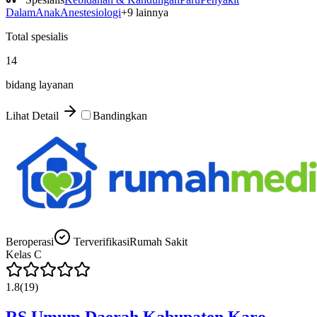
Dalam
Anak
Anestesiologi
+
9
lainnya
Total spesialis
14
bidang layanan
Lihat Detail
Bandingkan
Beroperasi
Terverifikasi
Rumah Sakit
Kelas
C
1.8
(
19
)
RS Umum Daerah Kabupaten Karo