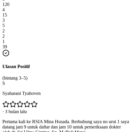
120
4
15
3
5
2
2
1
39
Ulasan Positif
(bintang 3–5)
S
Syaharani Tyahoven
·
3 bulan lalu
Pertama kali ke RSIA Mina Husada. Berhubung saya no urut 1 saya
datang jam 9 untuk daftar dan jam 10 untuk pemeriksaan dokter