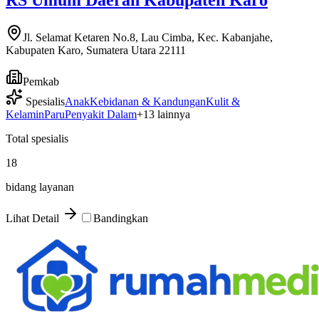
Jl. Selamat Ketaren No.8, Lau Cimba, Kec. Kabanjahe,
Kabupaten Karo, Sumatera Utara 22111
Pemkab
Spesialis
Anak
Kebidanan & Kandungan
Kulit &
Kelamin
Paru
Penyakit Dalam
+
13
lainnya
Total spesialis
18
bidang layanan
Lihat Detail
Bandingkan