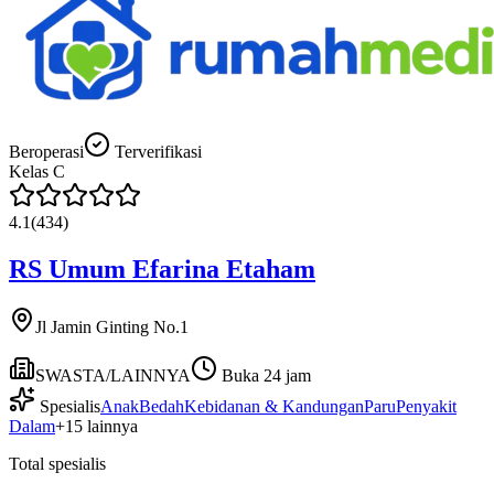
Beroperasi
Terverifikasi
Kelas
C
4.1
(
434
)
RS Umum Efarina Etaham
Jl Jamin Ginting No.1
SWASTA/LAINNYA
Buka 24 jam
Spesialis
Anak
Bedah
Kebidanan & Kandungan
Paru
Penyakit
Dalam
+
15
lainnya
Total spesialis