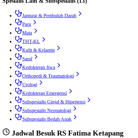
Spesialis Lain & Subspesialis
(
13
)
Jantung & Pembuluh Darah
Paru
Mata
THT-KL
Kulit & Kelamin
Saraf
Kedokteran Jiwa
Orthopedi & Traumatologi
Urologi
Kedokteran Emergensi
Subspesialis Ginjal & Hipertensi
Subspesialis Neonatologi
Subspesialis Bedah Anak
Jadwal Besuk
RS Fatima Ketapang