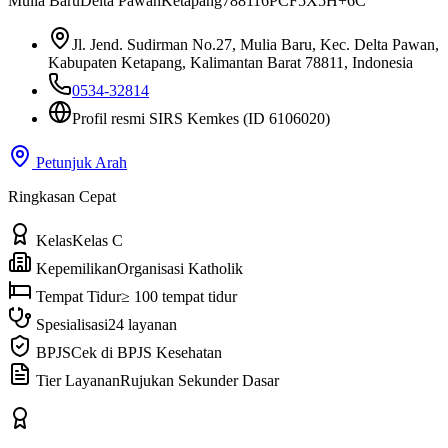
Mulia Baru
Delta Pawan
Ketapang
78811
6PCF5X5H+6C
Jl. Jend. Sudirman No.27, Mulia Baru, Kec. Delta Pawan,
Kabupaten Ketapang, Kalimantan Barat 78811, Indonesia
0534-32814
Profil resmi SIRS Kemkes
(ID 6106020)
Petunjuk Arah
Ringkasan Cepat
Kelas
Kelas C
Kepemilikan
Organisasi Katholik
Tempat Tidur
≥ 100 tempat tidur
Spesialisasi
24 layanan
BPJS
Cek di BPJS Kesehatan
Tier Layanan
Rujukan Sekunder Dasar