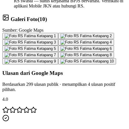
RS swasta — status kerjasama BPJS bervariasi. Verifikasi di
aplikasi Mobile JKN atau hubungi RS.
Galeri Foto
(
10
)
Sumber: Google Maps
Ulasan dari Google Maps
Berdasarkan
299
ulasan publik · menampilkan
4
ulasan positif
pilihan.
4.0