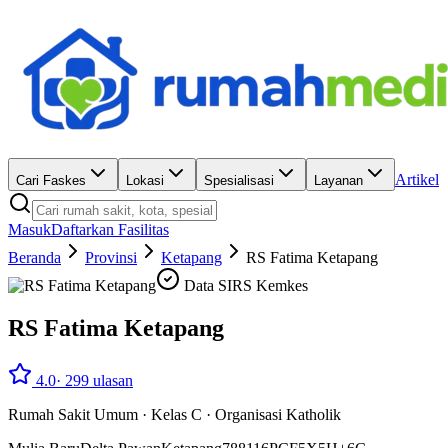
Artikel
Cari Faskes
Lokasi
Spesialisasi
Layanan
Masuk
Daftarkan Fasilitas
Beranda
Provinsi
Ketapang
RS Fatima Ketapang
Data SIRS Kemkes
RS Fatima Ketapang
4.0
·
299
ulasan
Rumah Sakit Umum
·
Kelas C
·
Organisasi Katholik