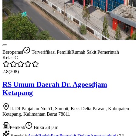
Beroperasi
Terverifikasi Pemilik
Rumah Sakit Pemerintah
Kelas
C
2.8
(
208
)
RS Umum Daerah Dr. Agoesdjam
Ketapang
Jl. DI Panjaitan No.51, Sampit, Kec. Delta Pawan, Kabupaten
Ketapang, Kalimantan Barat 78811
Pemkab
Buka 24 jam
Spesialis
Anak
Bedah
Paru
Penyakit Dalam
Anestesiologi
+
23