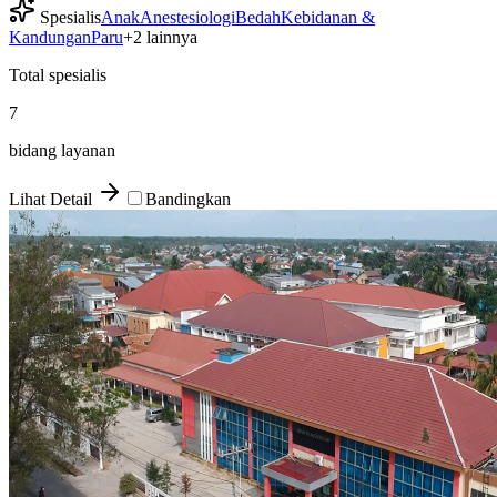
Spesialis
Anak
Anestesiologi
Bedah
Kebidanan &
Kandungan
Paru
+
2
lainnya
Total spesialis
7
bidang layanan
Lihat Detail
Bandingkan