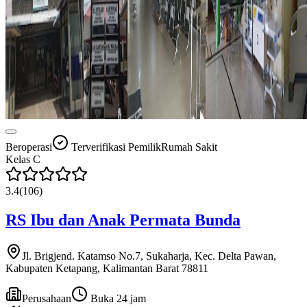
Beroperasi
Terverifikasi Pemilik
Rumah Sakit
Kelas
C
3.4
(
106
)
RS Ibu dan Anak Permata Bunda
Jl. Brigjend. Katamso No.7, Sukaharja, Kec. Delta Pawan,
Kabupaten Ketapang, Kalimantan Barat 78811
Perusahaan
Buka 24 jam